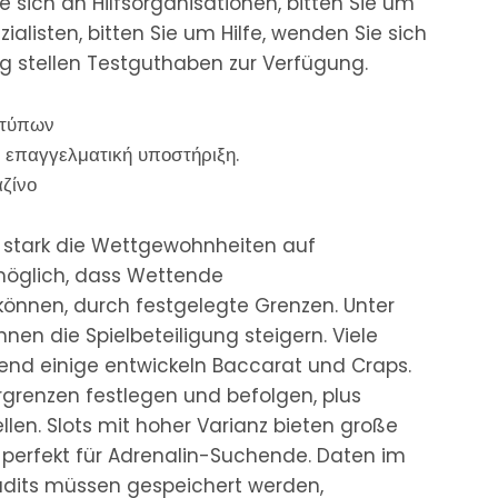
e sich an Hilfsorganisationen, bitten Sie um
ialisten, bitten Sie um Hilfe, wenden Sie sich
ng stellen Testguthaben zur Verfügung.
οτύπων
ε επαγγελματική υποστήριξη.
αζίνο
 stark die Wettgewohnheiten auf
möglich, dass Wettende
önnen, durch festgelegte Grenzen. Unter
en die Spielbeteiligung steigern. Viele
end einige entwickeln Baccarat und Craps.
rgrenzen festlegen und befolgen, plus
llen. Slots mit hoher Varianz bieten große
 perfekt für Adrenalin-Suchende. Daten im
its müssen gespeichert werden,