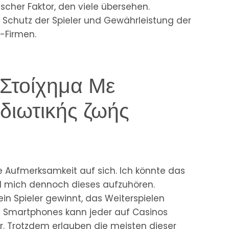
scher Faktor, den viele übersehen.
es Schutz der Spieler und Gewährleistung der
-Firmen.
 Στοίχημα Με
ιδιωτικής ζωής
e Aufmerksamkeit auf sich. Ich könnte das
ed mich dennoch dieses aufzuhören.
ein Spieler gewinnt, das Weiterspielen
 Smartphones kann jeder auf Casinos
hr. Trotzdem erlauben die meisten dieser