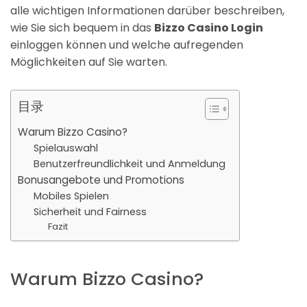
alle wichtigen Informationen darüber beschreiben,
wie Sie sich bequem in das
Bizzo Casino Login
einloggen können und welche aufregenden
Möglichkeiten auf Sie warten.
目录
Warum Bizzo Casino?
Spielauswahl
Benutzerfreundlichkeit und Anmeldung
Bonusangebote und Promotions
Mobiles Spielen
Sicherheit und Fairness
Fazit
Warum Bizzo Casino?