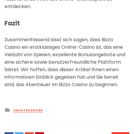
entdecken.
Fazit
Zusammenfassend lässt sich sagen, dass Bizzo
Casino ein erstklassiges Online-Casino ist, das eine
Vielzahl von Spielen, exzellente Bonusangebote und
eine sichere sowie benutzerfreundliche Plattform
bietet. Wir hoffen, dass dieser Artikel Ihnen einen
informativen Einblick gegeben hat und Sie bereit
sind, das Abenteuer im Bizzo Casino zu beginnen.
Posted
UNCATEGORIZED
in