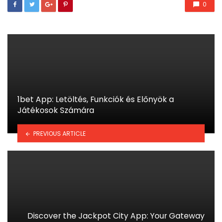
0
1bet App: Letöltés, Funkciók és Előnyök a
Játékosok Számára
PREVIOUS ARTICLE
Discover the Jackpot City App: Your Gateway