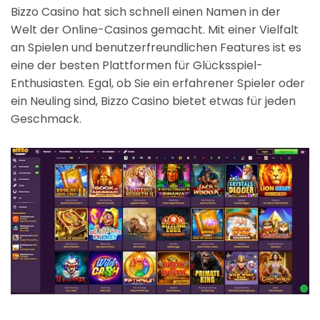
Bizzo Casino hat sich schnell einen Namen in der
Welt der Online-Casinos gemacht. Mit einer Vielfalt
an Spielen und benutzerfreundlichen Features ist es
eine der besten Plattformen für Glücksspiel-
Enthusiasten. Egal, ob Sie ein erfahrener Spieler oder
ein Neuling sind, Bizzo Casino bietet etwas für jeden
Geschmack.