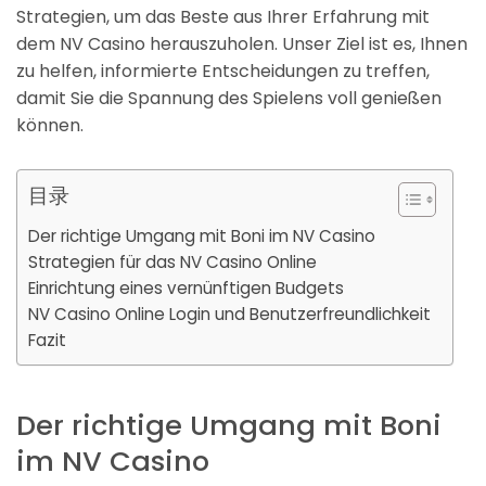
Strategien, um das Beste aus Ihrer Erfahrung mit
dem NV Casino herauszuholen. Unser Ziel ist es, Ihnen
zu helfen, informierte Entscheidungen zu treffen,
damit Sie die Spannung des Spielens voll genießen
können.
目录
Der richtige Umgang mit Boni im NV Casino
Strategien für das NV Casino Online
Einrichtung eines vernünftigen Budgets
NV Casino Online Login und Benutzerfreundlichkeit
Fazit
Der richtige Umgang mit Boni
im NV Casino