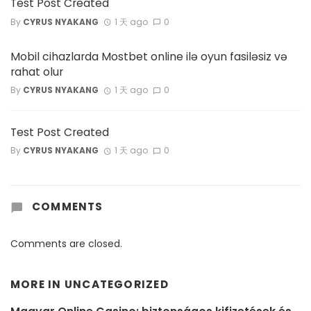
Test Post Created
By
CYRUS NYAKANG
1 天 ago
0
Mobil cihazlarda Mostbet online ilə oyun fasiləsiz və
rahat olur
By
CYRUS NYAKANG
1 天 ago
0
Test Post Created
By
CYRUS NYAKANG
1 天 ago
0
COMMENTS
Comments are closed.
MORE IN
UNCATEGORIZED