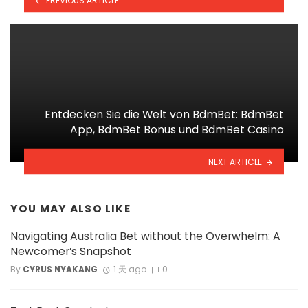
PREVIOUS ARTICLE
Entdecken Sie die Welt von BdmBet: BdmBet
App, BdmBet Bonus und BdmBet Casino
NEXT ARTICLE
YOU MAY ALSO LIKE
Navigating Australia Bet without the Overwhelm: A
Newcomer’s Snapshot
By
CYRUS NYAKANG
1 天 ago
0