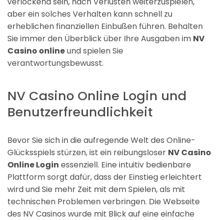
verlockend sein, nach Verlusten weiterzuspielen,
aber ein solches Verhalten kann schnell zu
erheblichen finanziellen Einbußen führen. Behalten
Sie immer den Überblick über Ihre Ausgaben im
NV
Casino online
und spielen Sie
verantwortungsbewusst.
NV Casino Online Login und
Benutzerfreundlichkeit
Bevor Sie sich in die aufregende Welt des Online-
Glücksspiels stürzen, ist ein reibungsloser
NV Casino
Online Login
essenziell. Eine intuitiv bedienbare
Plattform sorgt dafür, dass der Einstieg erleichtert
wird und Sie mehr Zeit mit dem Spielen, als mit
technischen Problemen verbringen. Die Webseite
des NV Casinos wurde mit Blick auf eine einfache