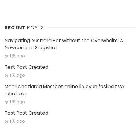
RECENT
POSTS
Navigating Australia Bet without the Overwhelm: A
Newcomer’s Snapshot
1 天 ago
Test Post Created
1 天 ago
Mobil cihazlarda Mostbet online ilə oyun fasiləsiz və
rahat olur
1 天 ago
Test Post Created
1 天 ago